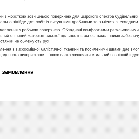
ки з жорсткою зовнішньою поверхнею для широкого спектра будівельних 
ально підійде для робіт із висувними драбинами та в місцях зі складним
зчеплення з робочою поверхнею. Обладнані комфортними регульованими 
ний спінений матеріал високої щільності в основі наколінників забезпечу
а стяжки не обмежують рух.
влення з високоміцної балістичної тканини та посиленими швами дає змог
 щоденного використання. Також варто зазначити стильний зовнішній інду
я замовлення