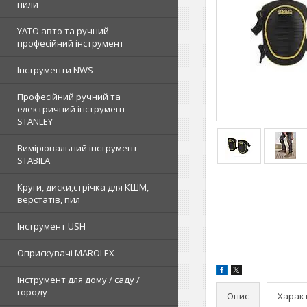
пили
YATO авто та ручний
професійний інструмент
Інструменти NWS
Професійний ручний та
електричний інструмент
STANLEY
Вимірювальний інструмент
STABILA
Круги, диски,стрічка для КШМ,
верстатів, пил
Інструмент USH
Оприскувачі MAROLEX
Інструмент для дому / саду /
городу
Опис
Харак