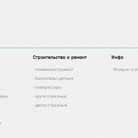
Строительство и ремонт
Инфо
пневмоинструмент
Возврат и 
бензопилы цепные
компрессоры
меры
круги отрезные
диски отрезные
ы