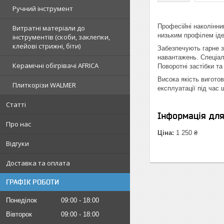
Ручний інструмент
Професійні наколінни
Витратні матеріали до
низьким профілем іде
інструментів (скоби, заклепки,
клейові стрижні, біти)
Забезпечують гарне 
навантажень. Спеціаль
Керамічні обігрівачі AFRICA
Поворотні застібки т
Висока якість вигото
Плиткорізи WALMER
експлуатації під час
Статті
Інформація дл
Про нас
Ціна:
1 250 ₴
Відгуки
Доставка та оплата
ГРАФІК РОБОТИ
Понеділок
09:00
18:00
Вівторок
09:00
18:00