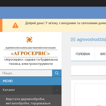
Добрий день! У зв'язку з вихідними та святковими дням
agrovoshod33
ГОЛОВНА
КАТ
«Агросервіс»: садова та будівельна
техніка, електроінструменти
Каталог
Верстати деревообробні,
металообробні, торцювальні