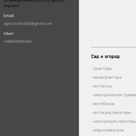
ул.Ярмарочный узвоз,8, Дніпро,
Україна
agrovoshod33@gmail.com
+380676306360
Сад и огород
тракторы
минитрактора
мотокосы
электрические трим
мотоблоки
мотокультиваторы
электрокультиватор
опрыскиватели