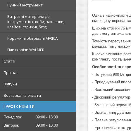
Ручний інструмент
Одна з найкомпактніш
Витратні матеріали до
підвищену перевантаж
інструментів (скоби, заклепки,
клейові стрижні, біти)
Ширина стрічки 76 мм
дає змогу оптимально
Керамічні обігрівачі AFRICA
Точність пересування
менший, тому носком
Плиткорізи WALMER
Кнопка вмикання розт
комплекту постачання
Статті
Особливості та пере
Про нас
- Потужний 900 Вт дв
- Приєднуваний пилоз
Відгуки
- Важільний механізм
Доставка та оплата
- Дисковий регулятор
- Зменшений передні
ГРАФІК РОБОТИ
- Вмикач «під два па
Понеділок
09:00
18:00
- Плавне регулювання
Вівторок
09:00
18:00
- Ергономічна тексту