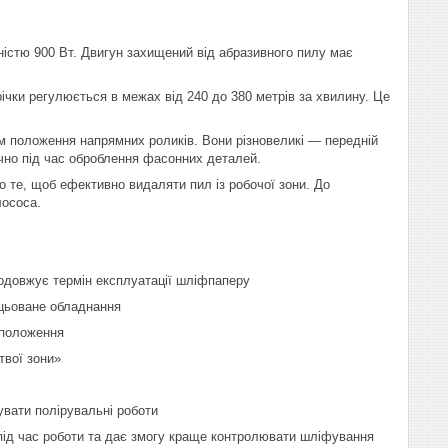
істю 900 Вт. Двигун захищений від абразивного пилу має
чки регулюється в межах від 240 до 380 метрів за хвилину. Це
м положення напрямних роликів. Вони різновеликі — передній
чно під час оброблення фасонних деталей.
о те, щоб ефективно видаляти пил із робочої зони. До
лососа.
родовжує термін експлуатації шліфпаперу
ацьоване обладнання
 положення
твої зони»
увати полірувальні роботи
 під час роботи та дає змогу краще контролювати шліфування