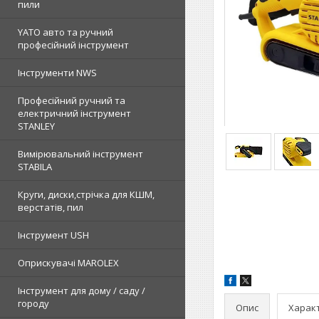
пили
YATO авто та ручний
професійний інструмент
Інструменти NWS
Професійний ручний та
електричний інструмент
STANLEY
Вимірювальний інструмент
STABILA
Круги, диски,стрічка для КШМ,
верстатів, пил
Інструмент USH
Оприскувачі MAROLEX
Інструмент для дому / саду /
городу
Опис
Харак