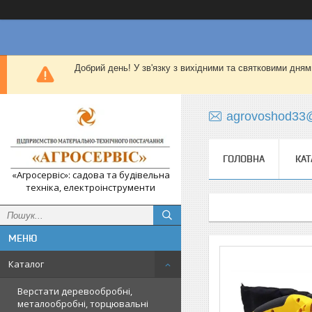
Добрий день! У зв'язку з вихідними та святковими дням
agrovoshod33
ГОЛОВНА
КАТ
«Агросервіс»: садова та будівельна
техніка, електроінструменти
Каталог
Верстати деревообробні,
металообробні, торцювальні