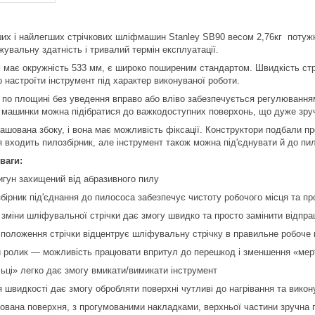
их і найлегших стрічкових шліфмашин Stanley SB90 весом 2,76кг потужн
увальну здатність і тривалий термін експлуатації.
 має окружність 533 мм, є широко поширеним стандартом. Швидкість стрі
 настроїти інструмент під характер виконуваної роботи.
 по площині без уведення вправо або вліво забезпечується регулювання
 машинки можна підібратися до важкодоступних поверхонь, що дуже зру
ашована збоку, і вона має можливість фіксації. Конструктори подбали пр
 входить пилозбірник, але інструмент також можна під'єднувати й до пи
ваги:
игун захищений від абразивного пилу
бірник під'єднання до пилососа забезпечує чистоту робочого місця та п
 зміни шліфувальної стрічки дає змогу швидко та просто замінити відпр
 положення стрічки відцентрує шліфувальну стрічку в правильне робоче
й ролик — можливість працювати впритул до перешкод і зменшення «мер
льці» легко дає змогу вмикати/вимикати інструмент
 швидкості дає змогу обробляти поверхні чутливі до нагрівання та викон
рована поверхня, з прогумованими накладками, верхньої частини зручна