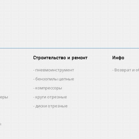
Строительство и ремонт
Инфо
пневмоинструмент
Возврат и 
бензопилы цепные
компрессоры
меры
круги отрезные
диски отрезные
ы