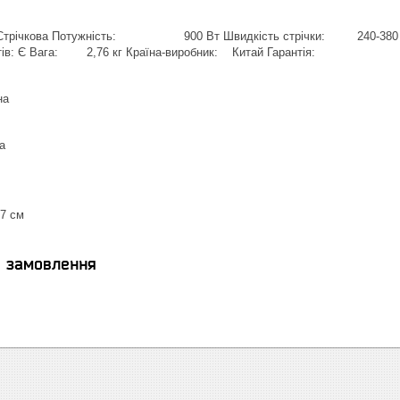
Стрічкова Потужність: 900 Вт Швидкість стрічки: 240-380
ртів: Є Вага: 2,76 кг Країна-виробник: Китай Гарантія: 24 мі
на
ка
17 см
я замовлення