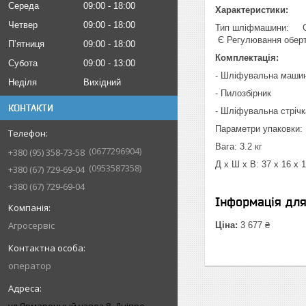
Середа
09:00
18:00
Характеристики:
Четвер
09:00
18:00
Тип шліфмашини: 
Є Регулювання обе
Пʼятниця
09:00
18:00
Комплектація:
Субота
09:00
13:00
- Шліфувальна маши
Неділя
Вихідний
- Пилозбірник
КОНТАКТИ
- Шліфувальна стріч
Параметри упаковки:
Вага: 3.2 кг
0677296904
+380 (95) 358-73-58
Д х Ш х В: 37 x 16 x 
0953587358
+380 (67) 729-69-04
+380 (67) 729-69-04
Інформація дл
Агросервіс
Ціна:
3 677 ₴
оператор