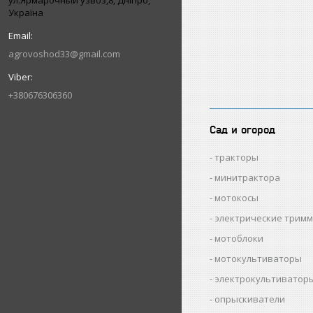
ул.Ярмарочный узвоз,8, Дніпро,
Україна
agrovoshod33@gmail.com
+380676306360
Сад и огород
тракторы
минитрактора
мотокосы
электрические трим
мотоблоки
мотокультиваторы
электрокультиватор
опрыскиватели