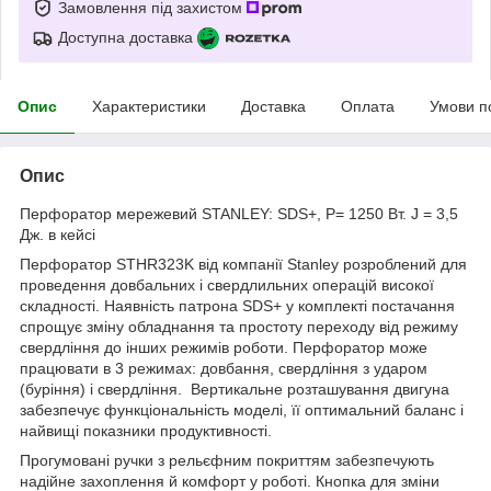
Замовлення під захистом
Доступна доставка
Опис
Характеристики
Доставка
Оплата
Умови п
Опис
Перфоратор мережевий STANLEY: SDS+, P= 1250 Вт. J = 3,5
Дж. в кейсі
Перфоратор STHR323K від компанії Stanley розроблений для
проведення довбальних і свердлильних операцій високої
складності. Наявність патрона SDS+ у комплекті постачання
спрощує зміну обладнання та простоту переходу від режиму
свердління до інших режимів роботи. Перфоратор може
працювати в 3 режимах: довбання, свердління з ударом
(буріння) і свердління. Вертикальне розташування двигуна
забезпечує функціональність моделі, її оптимальний баланс і
найвищі показники продуктивності.
Прогумовані ручки з рельєфним покриттям забезпечують
надійне захоплення й комфорт у роботі. Кнопка для зміни