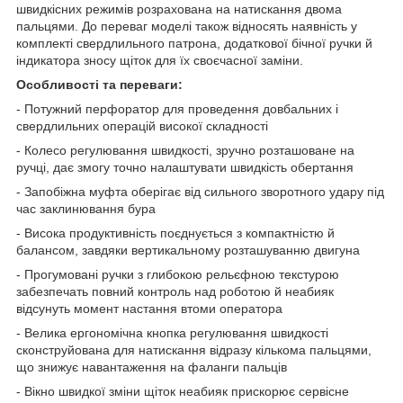
швидкісних режимів розрахована на натискання двома
пальцями. До переваг моделі також відносять наявність у
комплекті свердлильного патрона, додаткової бічної ручки й
індикатора зносу щіток для їх своєчасної заміни.
Особливості та переваги:
- Потужний перфоратор для проведення довбальних і
свердлильних операцій високої складності
- Колесо регулювання швидкості, зручно розташоване на
ручці, дає змогу точно налаштувати швидкість обертання
- Запобіжна муфта оберігає від сильного зворотного удару під
час заклинювання бура
- Висока продуктивність поєднується з компактністю й
балансом, завдяки вертикальному розташуванню двигуна
- Прогумовані ручки з глибокою рельєфною текстурою
забезпечать повний контроль над роботою й неабияк
відсунуть момент настання втоми оператора
- Велика ергономічна кнопка регулювання швидкості
сконструйована для натискання відразу кількома пальцями,
що знижує навантаження на фаланги пальців
- Вікно швидкої зміни щіток неабияк прискорює сервісне