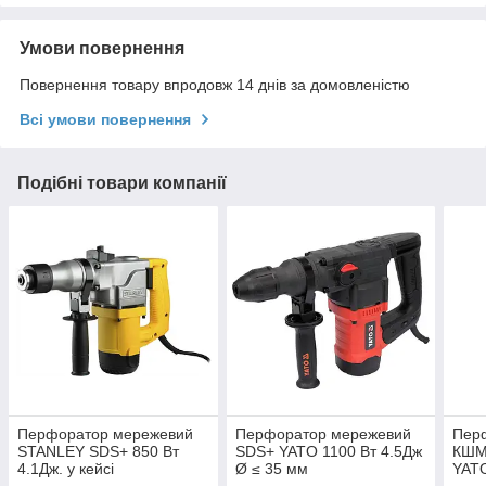
Умови повернення
Повернення товару впродовж 14 днів за домовленістю
Всі умови повернення
Подібні товари компанії
Перфоратор мережевий
Перфоратор мережевий
Пер
STANLEY SDS+ 850 Вт
SDS+ YATO 1100 Вт 4.5Дж
КШМ(
4.1Дж. у кейсі
Ø ≤ 35 мм
YATO
свер