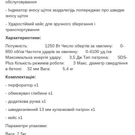
обслуговування
- Індикатор зносу щіток заздалегідь попереджає про швидке
зносу щіток
- Ударостійкий кейс для зручного зберігання і
транспортування
Характеристики:
Потужність: 1250 Вт Число обертів за хвилину: 0-
850 об/хв Частота ударів за хвилину: 0-4100 уд./хв
Максимальна енергія удару: 3,5 Дж Тип патрона: SDS-
Plus Кількість режимів роботи: 3 Макс. діаметр свердління
в бетоні: 32 мм Вага: 5,4 кг
Комплектація:
- перфоратор x1
- обмежувач глибини x1
- додаткова ручка x1
- швидкознімний 13 мм кулачковий патрон x1
- кейс x1
Параметри упаковки:
Вага: 7.5кг