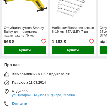
Струбцина кутова Stanley
Набір комбінованих ключів
Стр
Bailey для невеликих
8-19 мм STANLEY 7 шт.
25мм
навантажень 75 мм
STA
568
1 183
₴
₴
від
Купити
Купити
Про нас
99% позитивних з 1207 відгуків за рік
Працює з 11.03.2014
м. Дніпро
ул.Ярмарочный узвоз,8, Дніпро, Україна
Контакти