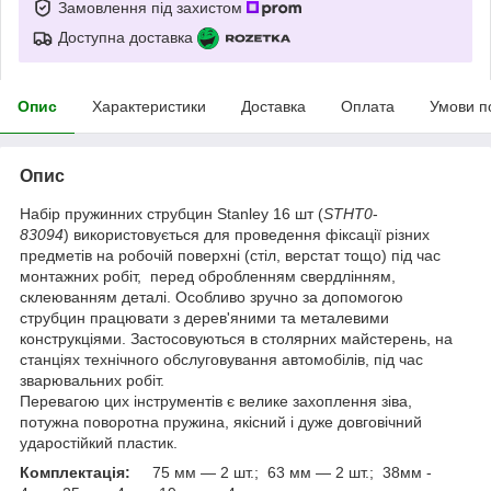
Замовлення під захистом
Доступна доставка
Опис
Характеристики
Доставка
Оплата
Умови п
Опис
Набір пружинних струбцин Stanley 16 шт (
STHT0
-
83094
) використовується для проведення фіксації різних
предметів на робочій поверхні (стіл, верстат тощо) під час
монтажних робіт, перед обробленням свердлінням,
склеюванням деталі. Особливо зручно за допомогою
струбцин працювати з дерев'яними та металевими
конструкціями. Застосовуються в столярних майстерень, на
станціях технічного обслуговування автомобілів, під час
зварювальних робіт.
Перевагою цих інструментів є велике захоплення зіва,
потужна поворотна пружина, якісний і дуже довговічний
ударостійкий пластик.
Комплектація:
75 мм — 2 шт.; 63 мм — 2 шт.; 38мм -