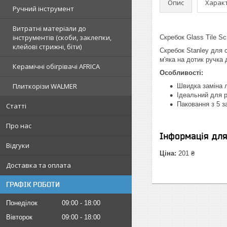
Опис
Харак
Ручний інструмент
Витратні матеріали до
інструментів (скоби, заклепки,
Скребок Glass Tile Sc
клейові стрижні, біти)
Скребок Stanley для 
м'яка на дотик ручка
Керамічні обігрівачі AFRICA
Особливості:
Плиткорізи WALMER
Швидка заміна 
Ідеальний для р
Паковання з 5 з
Статті
Про нас
Інформація дл
Відгуки
Ціна:
201 ₴
Доставка та оплата
ГРАФІК РОБОТИ
Понеділок
09:00
18:00
Вівторок
09:00
18:00