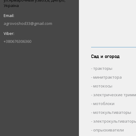
ул.Ярмарочный узвоз,8, Дніпро,
Україна
agrovoshod33@gmail.com
+380676306360
Сад и огород
тракторы
минитрактора
мотокосы
электрические трим
мотоблоки
мотокультиваторы
электрокультиватор
опрыскиватели