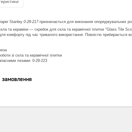
теристики
raper Stanley
0-28-217
призначається для виконання опоряджувальних робо
скла та кераміки — скребок для скла та керамічної плитки "Glass Tile Sc
 для комфорту під час тривалого використання. Повністю прибирається в
леза
оботи зі скла та керамічної плитки
апасними лезами: 0-28-223
я замовлення