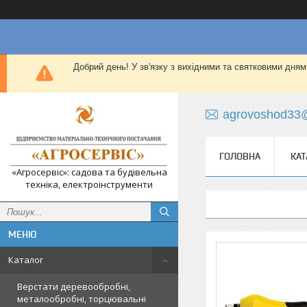
Добрий день! У зв'язку з вихідними та святковими дням
agrovoshod33
ГОЛОВНА
КАТ
«Агросервіс»: садова та будівельна
техніка, електроінструменти
Каталог
Верстати деревообробні,
металообробні, торцювальні