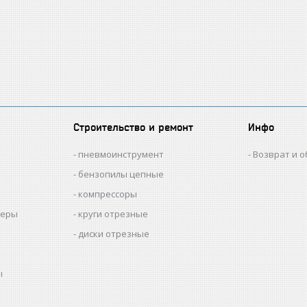
Строительство и ремонт
Инфо
пневмоинструмент
Возврат и 
бензопилы цепные
компрессоры
меры
круги отрезные
диски отрезные
ы