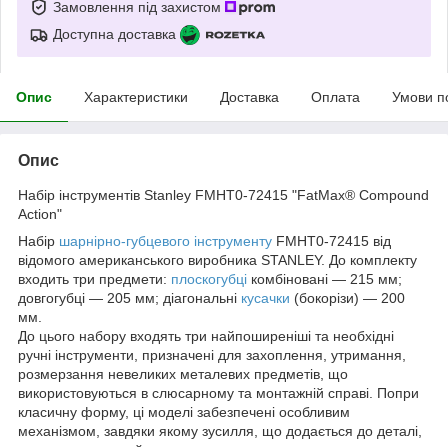
Замовлення під захистом
Доступна доставка
Опис
Характеристики
Доставка
Оплата
Умови п
Опис
Набір інструментів Stanley FMHT0-72415 "FatMax® Compound
Action"
Набір
шарнірно-губцевого інструменту
FMHT0-72415 від
відомого американського виробника STANLEY. До комплекту
входить три предмети:
плоскогубці
комбіновані — 215 мм;
довгогубці — 205 мм; діагональні
кусачки
(бокорізи) — 200
мм.
До цього набору входять три найпоширеніші та необхідні
ручні інструменти, призначені для захоплення, утримання,
розмерзання невеликих металевих предметів, що
використовуються в слюсарному та монтажній справі. Попри
класичну форму, ці моделі забезпечені особливим
механізмом, завдяки якому зусилля, що додається до деталі,