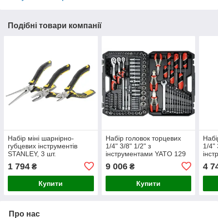
Подібні товари компанії
Набір міні шарнірно-
Набір головок торцевих
Набі
губцевих інструментів
1/4" 3/8" 1/2" з
1/4" 
STANLEY, 3 шт.
інструментами YATO 129
інст
шт.
шт.
1 794
9 006
4 7
₴
₴
Купити
Купити
Про нас