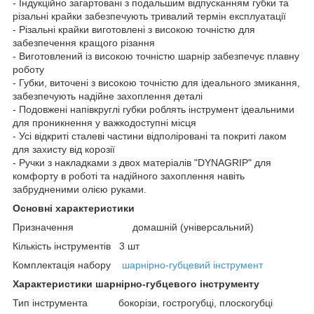
- Індукційно загартовані з подальшим відпусканням губки та
різальні крайки забезпечують тривалий термін експлуатації
- Різальні крайки виготовлені з високою точністю для
забезпечення кращого різання
- Виготовлений із високою точністю шарнір забезпечує плавну
роботу
- Губки, виточені з високою точністю для ідеального змикання,
забезпечують надійне захоплення деталі
- Подовжені напівкруглі губки роблять інструмент ідеальними
для проникнення у важкодоступні місця
- Усі відкриті сталеві частини відполіровані та покриті лаком
для захисту від корозії
- Ручки з накладками з двох матеріалів "DYNAGRIP" для
комфорту в роботі та надійного захоплення навіть
забрудненими олією руками.
Основні характеристики
Призначення домашній (універсальний)
Кількість інструментів 3 шт
Комплектація набору
шарнірно-губцевий інструмент
Характеристики шарнірно-губцевого інструменту
Тип інструмента бокорізи, гострогубці, плоскогубці