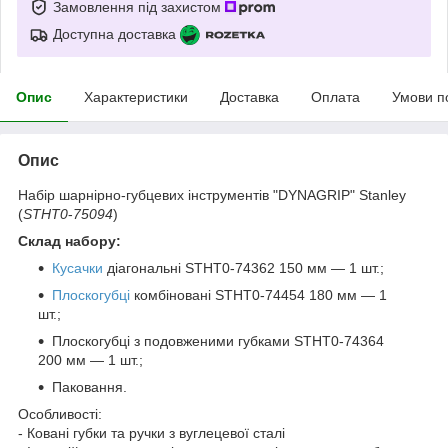
Замовлення під захистом
Доступна доставка
Опис
Характеристики
Доставка
Оплата
Умови п
Опис
Набір шарнірно-губцевих інструментів "DYNAGRIP" Stanley
(
STHT0
-
75094
)
Склад набору:
Кусачки
діагональні STHT0-74362 150 мм — 1 шт.;
Плоскогубці
комбіновані STHT0-74454 180 мм — 1
шт.;
Плоскогубці з подовженими губками STHT0-74364
200 мм — 1 шт.;
Паковання.
Особливості:
- Ковані губки та ручки з вуглецевої сталі