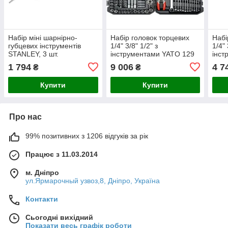
Набір міні шарнірно-
Набір головок торцевих
Набі
губцевих інструментів
1/4" 3/8" 1/2" з
1/4" 
STANLEY, 3 шт.
інструментами YATO 129
інст
шт.
шт.
1 794
9 006
4 7
₴
₴
Купити
Купити
Про нас
99% позитивних з 1206 відгуків за рік
Працює з 11.03.2014
м. Дніпро
ул.Ярмарочный узвоз,8, Дніпро, Україна
Контакти
Сьогодні вихідний
Показати весь графік роботи