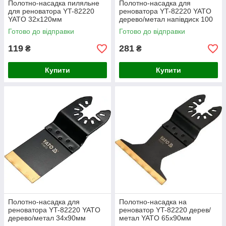
Полотно-насадка пиляльне
Полотно-насадка для
для реноватора YT-82220
реноватора YT-82220 YATO
YATO 32х120мм
дерево/метал напівдиск 100
мм
Готово до відправки
Готово до відправки
119
281
₴
₴
Купити
Купити
Полотно-насадка для
Полотно-насадка на
реноватора YT-82220 YATO
реноватор YT-82220 дерев/
дерево/метал 34х90мм
метал YATO 65х90мм