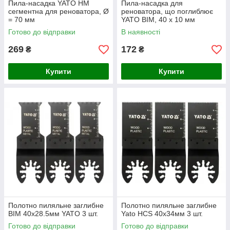
Пила-насадка YATO HM
Пила-насадка для
сегментна для реноватора, Ø
реноватора, що поглиблює
= 70 мм
YATO BIM, 40 х 10 мм
Готово до відправки
В наявності
269
172
₴
₴
Купити
Купити
Полотно пиляльне заглибне
Полотно пиляльне заглибне
BIM 40х28.5мм YATO 3 шт.
Yato HCS 40х34мм 3 шт.
Готово до відправки
Готово до відправки