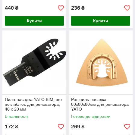
440
236
₴
₴
Купити
Купити
Пила-насадка YATO BIM, що
Рашпиль-насадка
поглиблює для реноватора,
80х80х80мм для реноватора
40 х 20 мм
YATO
В наявності
Готово до відправки
172
269
₴
₴