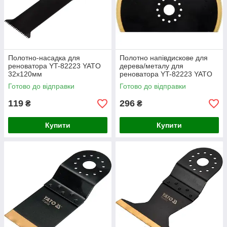
Полотно-насадка для
Полотно напівдискове для
реноватора YT-82223 YATO
дерева/металу для
32х120мм
реноватора YT-82223 YATO
100 мм
Готово до відправки
Готово до відправки
119
296
₴
₴
Купити
Купити