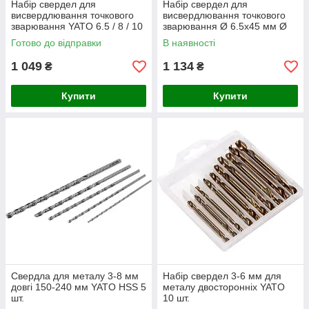
Набір свердел для
Набір свердел для
висвердлювання точкового
висвердлювання точкового
зварювання YATO 6.5 / 8 / 10
зварювання Ø 6.5х45 мм Ø
8х45/79 мм Ø10х45 мм YATO
Готово до відправки
В наявності
4 шт.
1 049
1 134
₴
₴
Купити
Купити
Свердла для металу 3-8 мм
Набір свердел 3-6 мм для
довгі 150-240 мм YATO HSS 5
металу двосторонніх YATO
шт.
10 шт.