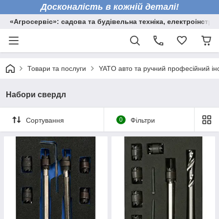
Досконалість в кожній деталі!
«Агросервіс»: садова та будівельна техніка, електроінстру
Товари та послуги
YATO авто та ручний професійний ін
Набори свердл
Сортування
0
Фільтри