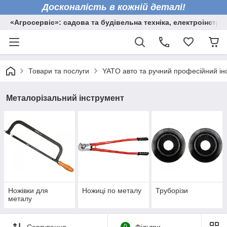
Досконалість в кожній деталі!
«Агросервіс»: садова та будівельна техніка, електроінстру
Товари та послуги
YATO авто та ручний професійний ін
Металорізальний інструмент
Ножівки для
Ножиці по металу
Труборізи
металу
Сортування
0
Фільтри