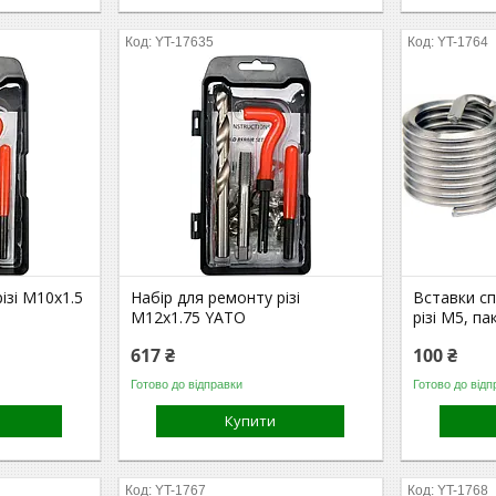
YT-17635
YT-1764
ізі M10x1.5
Набір для ремонту різі
Вставки сп
M12x1.75 YATO
різі М5, па
617 ₴
100 ₴
Готово до відправки
Готово до відп
Купити
YT-1767
YT-1768