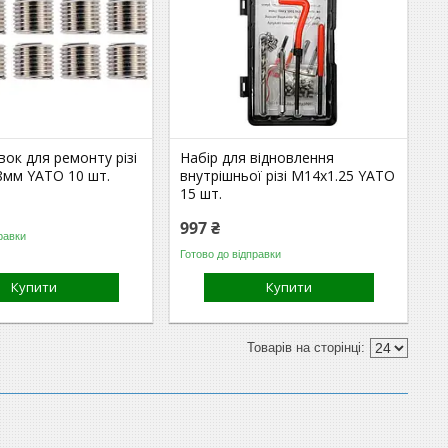
вок для ремонту різі
Набір для відновлення
8мм YATO 10 шт.
внутрішньої різі М14х1.25 YATO
15 шт.
997 ₴
равки
Готово до відправки
Купити
Купити