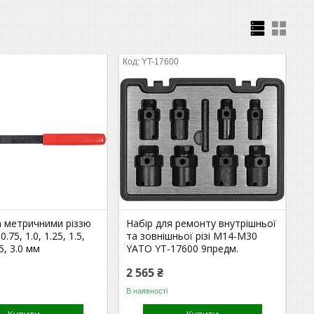
0
YT-17600
а метричними різзю
Набір для ремонту внутрішньої
.75, 1.0, 1.25, 1.5,
та зовнішньої різі М14-М30
.5, 3.0 мм
YATO YT-17600 9предм.
2 565 ₴
В наявності