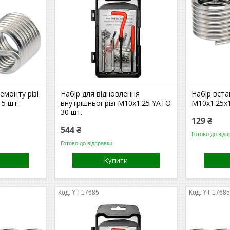
емонту різі
Набір для відновлення
Набір вста
5 шт.
внутрішньої різі М10х1.25 YATO
М10х1.25х
30 шт.
129 ₴
544 ₴
Готово до відп
Готово до відправки
Купити
YT-17685
YT-1768