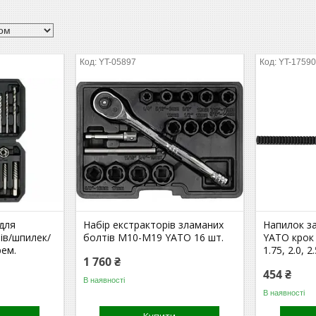
YT-05897
YT-1759
 для
Набір екстракторів зламаних
Напилок з
тів/шпилек/
болтів М10-М19 YATO 16 шт.
YATO крок 0
рем.
1.75, 2.0, 2
1 760 ₴
454 ₴
В наявності
В наявності