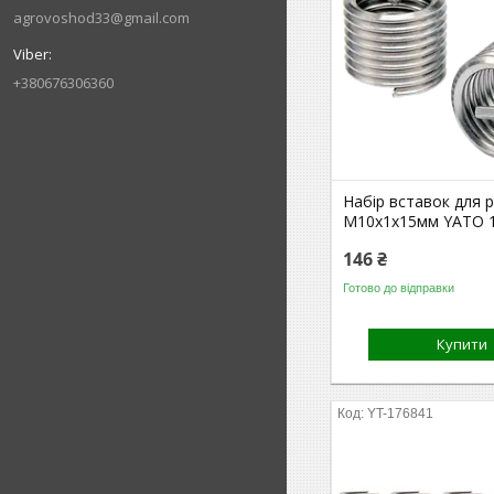
agrovoshod33@gmail.com
+380676306360
Набір вставок для р
М10х1х15мм YATO 1
146 ₴
Готово до відправки
Купити
YT-176841