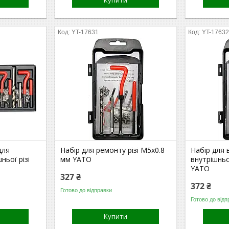
Купити
YT-17631
YT-1763
для
Набір для ремонту різі М5x0.8
Набір для 
ньої різі
мм YATO
внутрішньо
YATO
327 ₴
372 ₴
Готово до відправки
Готово до відп
Купити