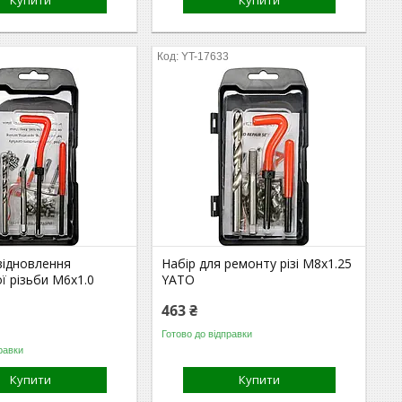
Купити
Купити
2
YT-17633
відновлення
Набір для ремонту різі M8x1.25
ї різьби М6х1.0
YATO
463 ₴
Готово до відправки
равки
Купити
Купити