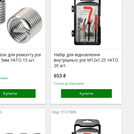
вок для ремонту різі
Набір для відновлення
15мм YATO 15 шт.
внутрішньої різі М12х1.25 YATO
20 шт.
653 ₴
равки
Готово до відправки
Купити
Купити
51
YT-17686