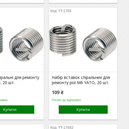
YT-1765
іральні для ремонту
Набір вставок спіральних для
к. 20 шт.
ремонту різі М6 YATO, 20 шт.
109 ₴
равки
Готово до відправки
Купити
Купити
YT-17682