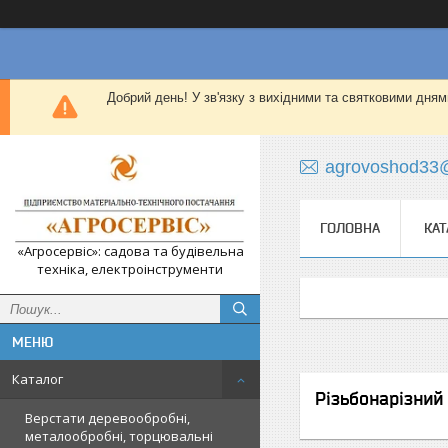
Добрий день! У зв'язку з вихідними та святковими дням
agrovoshod33
ГОЛОВНА
КАТ
«Агросервіс»: садова та будівельна
техніка, електроінструменти
Каталог
Різьбонарізний
Верстати деревообробні,
металообробні, торцювальні