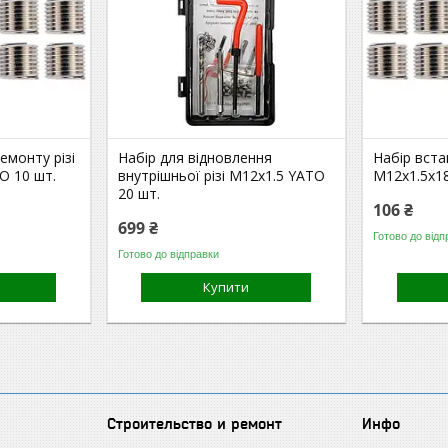
емонту різі
Набір для відновлення
Набір вста
O 10 шт.
внутрішньої різі М12х1.5 YATO
М12х1.5х1
20 шт.
106 ₴
699 ₴
Готово до відп
Готово до відправки
Купити
Строительство и ремонт
Инфо