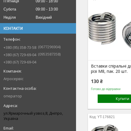
Пʼятниця
09:00
18:00
Субота
09:00
13:00
Неділя
Вихідний
КОНТАКТИ
0677296904
+380 (95) 358-73-58
0953587358
+380 (67) 729-69-04
+380 (67) 729-69-04
Вставки спіральні 
різі М8, пак. 20 шт.
Агросервіс
130 ₴
Готово до відправки
оператор
Купити
ул.Ярмарочный узвоз,8, Дніпро,
YT-176821
Україна