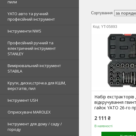
пили
YATO авто та ручний
професійний інструмент
YT-05893
Інструменти NWS
Професійний ручний та
електричний інструмент
STANLEY
Вимірювальний інструмент
STABILA
Круги, диски,стрічка для КШМ,
верстатів, пил
Набір екстракторів
Інструмент USH
відкручування гвин
гайок YATO 26-го п
Оприскувачі MAROLEX
2 111 ₴
Інструмент для дому / саду /
В наявності
городу