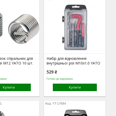
вок спіральних для
Набір для відновлення
зі М12 YATO 10 шт.
внутрішньої різі М10х1.0 YATO
529 ₴
равки
Готово до відправки
Купити
Купити
31
YT-17684