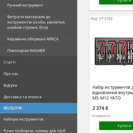
Купити
Ручний інструмент
Витратні матеріали до
YT-1763
інструментів (скоби, заклепки,
клейові стрижні, біти)
Керамічні обігрівачі AFRICA
Плиткорізи WALMER
Статті
Про нас
Відгуки
Набір інструментів 
відновлення внутріш
Доставка та оплата
М5-М12 YATO
2 374 ₴
ФІЛЬТРИ
В наявності
Набори інструментів
Купити
Ручні труборізи, ножиці для труб