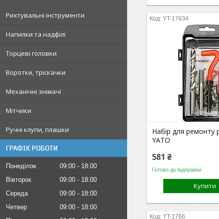
Рихтувальні інструменти
YT-17634
Напилки та надфілі
Торцеві головки
Воротки, тріскачки
Механічні знімачі
Мітчики
Ручні клупи, плашки
Набір для ремонту р
YATO
ГРАФІК РОБОТИ
581 ₴
Понеділок
09:00
18:00
Готово до відправки
Вівторок
09:00
18:00
Купити
Середа
09:00
18:00
Четвер
09:00
18:00
YT-1766