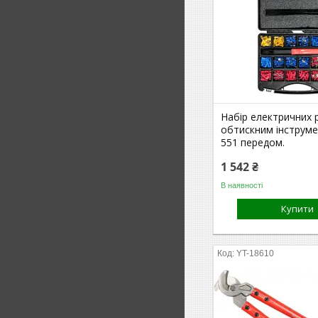
Набір електричних р
обтискним інструм
551 передом.
1 542 ₴
В наявності
Купити
YT-18610