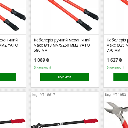
еханічний
Кабелеріз ручний механічний
Кабелеріз 
мм2 YATO
макс Ø18 мм/S250 мм2 YATO
макс Ø25 
580 мм
770 мм
1 089 ₴
1 627 ₴
В наявності
В наявності
Купити
YT-18617
YT-1953