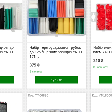
дкові до
Набір термоусадкових трубок
Набір елек
рів YATO
до 125 °C різних розмірів YATO
клем YATO,
171пр
210 ₴
375 ₴
В наявності
В наявності
Купити
YT-06896
YT-1860