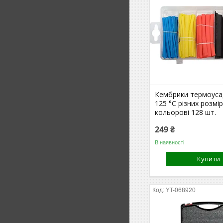
Кембрики термоуса
125 °C різних розмі
кольорові 128 шт.
249 ₴
В наявності
Купити
YT-068920