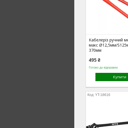
Кабелеріз ручний м
макс Ø12,5мм/S125
370мм
495 ₴
Готово до відправки
Купити
YT-18616