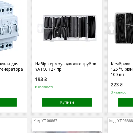
микач для
Набір термоусадкових трубок
Кембрики 
 генератора
YATO, 127 пр.
125 °C різ
100 шт.
193 ₴
223 ₴
В наявності
В наявності
Купити
YT-06867
YT-0686