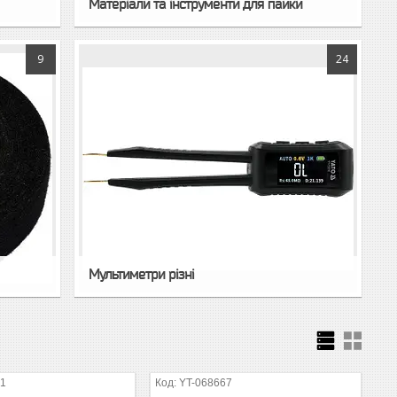
Матеріали та інструменти для пайки
9
24
Мультиметри різні
61
YT-068667