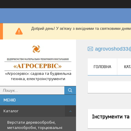
Добрий день! У зв'язку з вихідними та святковими дням
agrovoshod33
ГОЛОВНА
КАТ
«Агросервіс»: садова та будівельна
техніка, електроінструменти
Каталог
Інструменти та
Верстати деревообробні,
металообробні, торцювальні