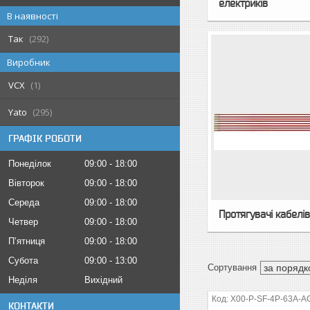
електриків
В наявності
Так
292
Виробник
VCX
1
Yato
295
ГРАФІК РОБОТИ
Понеділок
09:00
18:00
Вівторок
09:00
18:00
Середа
09:00
18:00
Протягувачі кабелі
Четвер
09:00
18:00
Пʼятниця
09:00
18:00
Субота
09:00
13:00
Неділя
Вихідний
X00-P-SF-4P-63A-
КОНТАКТИ