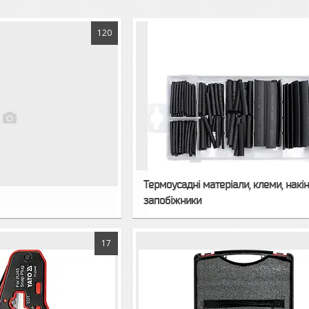
120
Термоусадні матеріали, клеми, накі
запобіжники
17