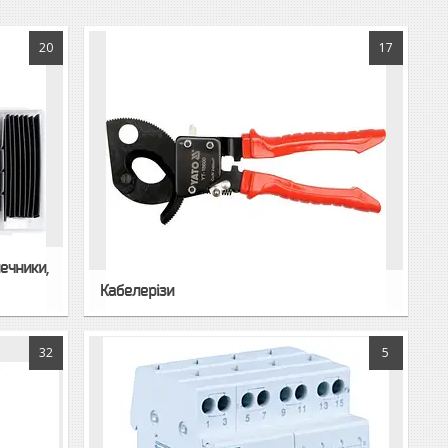
20
17
нечники,
Кабелерізи
32
5