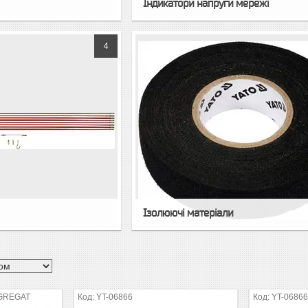
Індикатори напруги мережі
4
в
Ізолюючі матеріали
AGREGAT
YT-06866
YT-0686