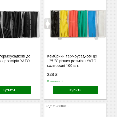
термоусадкові до
Кембрики термоусадкові до
них розмірів YATO
125 °C різних розмірів YATO
кольорові 100 шт.
223 ₴
В наявності
Купити
Купити
8
YT-068915