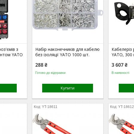
оз'ємів з
Набір наконечників для кабелю
Кабелеріз 
ентом YATO
без ізоляції YATO 1000 шт.
YATO, 300
288 ₴
3 607 ₴
Готово до відправки
В наявності
Купити
YT-18611
YT-1861