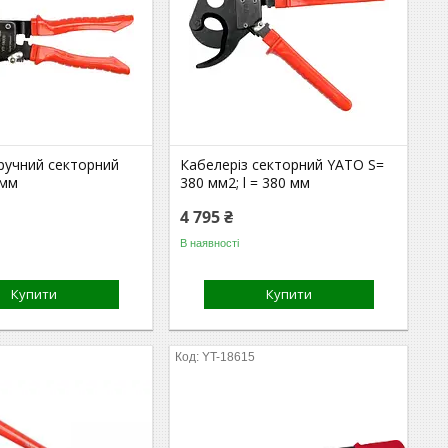
ручний секторний
Кабелеріз секторний YATO S=
 мм
380 мм2; l = 380 мм
4 795 ₴
В наявності
Купити
Купити
2
YT-18615