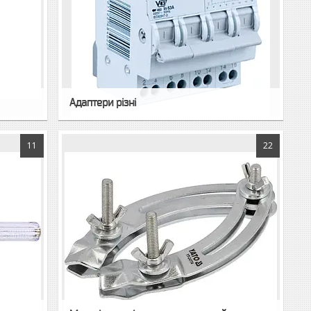
Адаптери різні
11
22