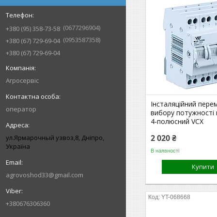
0677296904
+380 (95) 358-73-58
0953587358
+380 (67) 729-69-04
+380 (67) 729-69-04
Агросервіс
Інсталяційний пере
оператор
вибору потужності
4-полюсний VCX
2 020 ₴
ул.Ярмарочный узвоз,8, Дніпро,
Україна
В наявності
Купити
agrovoshod33@gmail.com
YT-068668
+380676306360