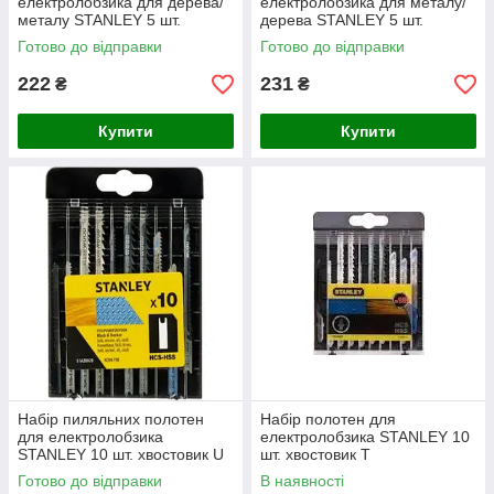
електролобзика для дерева/
електролобзика для металу/
металу STANLEY 5 шт.
дерева STANLEY 5 шт.
хвостовик Т
хвостовик U
Готово до відправки
Готово до відправки
222
231
₴
₴
Купити
Купити
Набір пиляльних полотен
Набір полотен для
для електролобзика
електролобзика STANLEY 10
STANLEY 10 шт. хвостовик U
шт. хвостовик Т
Готово до відправки
В наявності