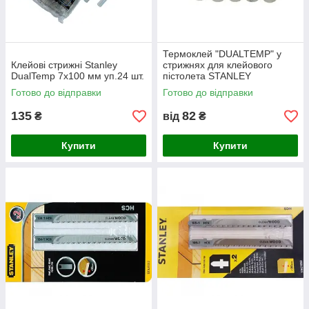
Термоклей "DUALTEMP" у
Клейові стрижні Stanley
стрижнях для клейового
DualTemp 7х100 мм уп.24 шт.
пістолета STANLEY
11.3х101мм
Готово до відправки
Готово до відправки
135
82
₴
від
₴
Купити
Купити