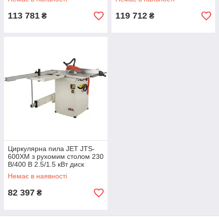
113 781
119 712
₴
₴
Циркулярна пила JET JTS-
600XM з рухомим столом 230
В/400 В 2.5/1.5 кВт диск
250/30 мм
Немає в наявності
82 397
₴