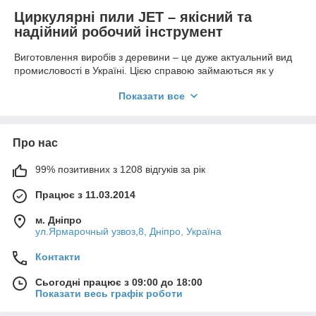
Циркулярні пили JET – якісний та
надійний робочий інструмент
Виготовлення виробів з деревини – це дуже актуальний вид
промисловості в Україні. Цією справою займаються як у
великих комерційних масштабах, так і просто в невеликих
Показати все
майстернях, як хобі. Для створення дерев’яних виробів
майстри часто використовують електроциркулярні верстати,
які дозволяють швидко та точно розпилювати заготовки.
Про нас
Якщо ви шукаєте якісне обладнання, яке прослужить вам
довгі роки, то обирайте виробника JET. Циркулярка від цього
99% позитивних з 1208 відгуків за рік
виробника дає можливість виконувати пропил матеріалу під
потрібним кутом нахилу та регулювати глибину різу. Завдяки
Працює з 11.03.2014
цьому майстер отримує просто безмежні можливості в роботі
з деревиною. Тривалий експлуатаційний період та висока
м. Дніпро
якість комплектуючих гарантують можливість використання
ул.Ярмарочный узвоз,8, Дніпро, Україна
обладнання протягом багатьох років.
Циркулярні пили JET: основні різновиди
Контакти
Сучасні циркулярні верстати JET є компактними і
Сьогодні працює з 09:00 до 18:00
продуктивними агрегатами, які однаково ефективно можуть
Показати весь графік роботи
застосовуватись як на великих підприємствах, так і в