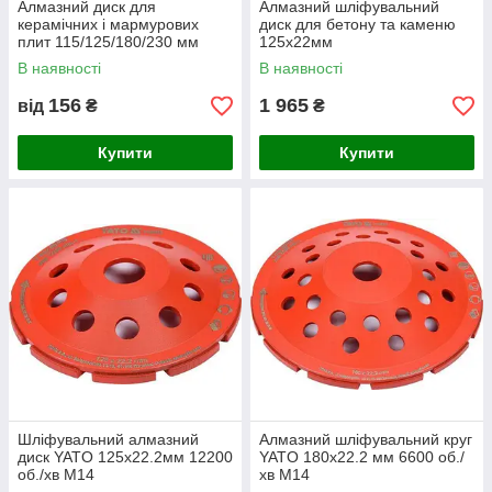
Алмазний диск для
Алмазний шліфувальний
керамічних і мармурових
диск для бетону та каменю
плит 115/125/180/230 мм
125х22мм
В наявності
В наявності
156
1 965
від
₴
₴
Купити
Купити
Шліфувальний алмазний
Алмазний шліфувальний круг
диск YATO 125х22.2мм 12200
YATO 180х22.2 мм 6600 об./
об./хв M14
хв M14