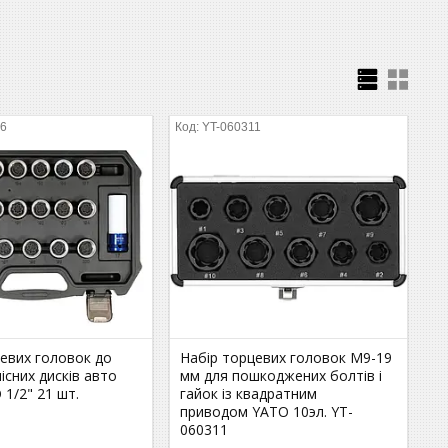
06
YT-060311
цевих головок до
Набір торцевих головок М9-19
лісних дисків авто
мм для пошкоджених болтів і
1/2" 21 шт.
гайок із квадратним
приводом YATO 10эл. YT-
060311