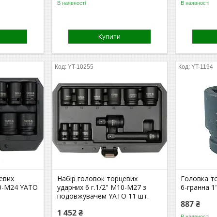
В наявності
В наявності
Купити
YT-10255
YT-1194
евих
Набір головок торцевих
Головка т
10-М24 YATO
ударних 6 г.1/2" М10-М27 з
6-гранна 1
подовжувачем YATO 11 шт.
887 ₴
1 452 ₴
В наявності