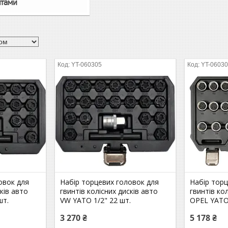
ітами
YT-060305
YT-0603
овок для
Набір торцевих головок для
Набір тор
сків авто
гвинтів колісних дисків авто
гвинтів ко
шт.
VW YATO 1/2" 22 шт.
OPEL YATO 
3 270 ₴
5 178 ₴