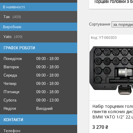
Торцеві головки з б
В наявності
Так
409
Виробник
Yato
409
YT-060303
ГРАФІК РОБОТИ
Понеділок
09:00
18:00
Вівторок
09:00
18:00
Середа
09:00
18:00
Четвер
09:00
18:00
Пʼятниця
09:00
18:00
Субота
09:00
13:00
Набір торцевих гол
Неділя
Вихідний
гвинтів колісних ди
BMW YATO 1/2" 22 
КОНТАКТИ
3 270 ₴