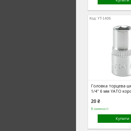
Купити
YT-1406
Головка торцева ш
1/4" 6 мм YATO кор
20 ₴
В наявності
Купити