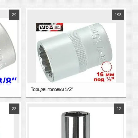
29
198
Торцеві головки 1/2"
22
12