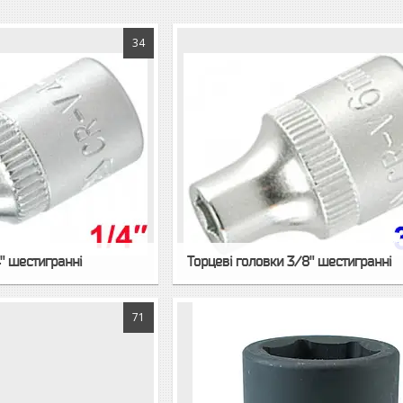
34
4" шестигранні
Торцеві головки 3/8" шестигранні
71