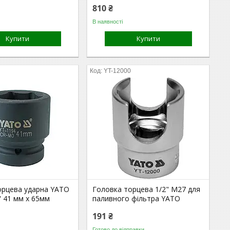
810 ₴
В наявності
Купити
Купити
YT-12000
орцева ударна YATO
Головка торцева 1/2" М27 для
" 41 мм х 65мм
паливного фільтра YATO
191 ₴
Готово до відправки