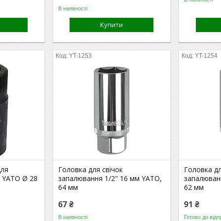
В наявності
Купити
YT-1253
YT-1254
для
Головка для свічок
Головка дл
 YATO Ø 28
запалювання 1/2" 16 мм YATO,
запалюван
64 мм
62 мм
67 ₴
91 ₴
В наявності
Готово до відп