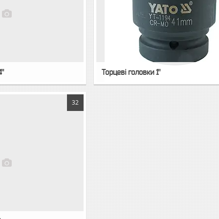
4"
Торцеві головки 1"
32