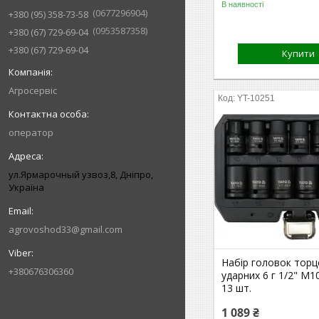
В наявності
0677296904
+380 (95) 358-73-58
0953587358
+380 (67) 729-69-04
+380 (67) 729-69-04
Купити
Агросервіс
YT-10251
оператор
ул.Ярмарочный узвоз,8, Дніпро,
Україна
agrovoshod33@gmail.com
Набір головок торц
+380676306360
ударних 6 г 1/2" М
13 шт.
1 089 ₴