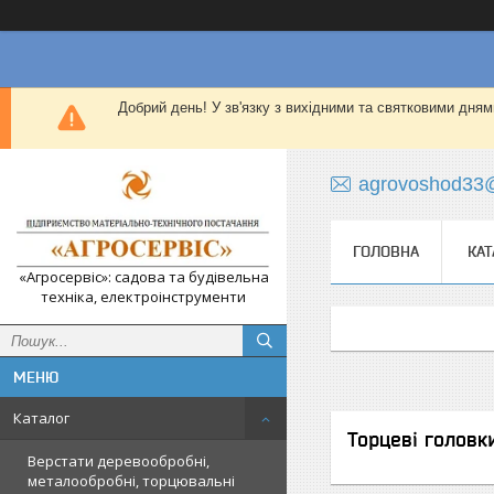
Добрий день! У зв'язку з вихідними та святковими дням
agrovoshod33
ГОЛОВНА
КАТ
«Агросервіс»: садова та будівельна
техніка, електроінструменти
Каталог
Торцеві головк
Верстати деревообробні,
металообробні, торцювальні