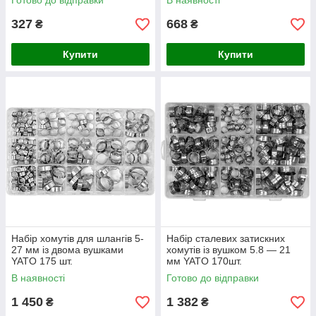
Готово до відправки
В наявності
327
668
₴
₴
Купити
Купити
Набір хомутів для шлангів 5-
Набір сталевих затискних
27 мм із двома вушками
хомутів із вушком 5.8 — 21
YATO 175 шт.
мм YATO 170шт.
В наявності
Готово до відправки
1 450
1 382
₴
₴