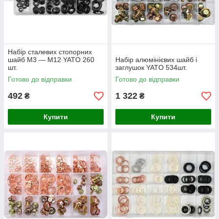
Набір сталевих стопорних
шайб М3 — М12 YATO 260
Набір алюмінієвих шайб і
шт.
заглушок YATO 534шт.
Готово до відправки
Готово до відправки
492
1 322
₴
₴
Купити
Купити