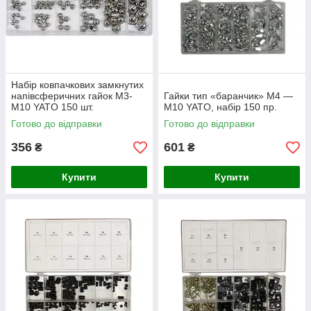
Набір ковпачкових замкнутих
напівсферичних гайок М3-
Гайки тип «баранчик» М4 —
М10 YATO 150 шт.
М10 YATO, набір 150 пр.
Готово до відправки
Готово до відправки
356
601
₴
₴
Купити
Купити