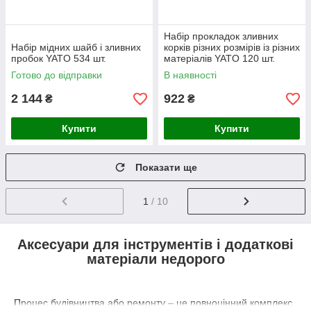
Набір прокладок зливних
Набір мідних шайб і зливних
корків різних розмірів із різних
пробок YATO 534 шт.
матеріалів YATO 120 шт.
Готово до відправки
В наявності
2 144
922
₴
₴
Купити
Купити
Показати ще
1
/ 10
Аксесуари для інструментів і додаткові
матеріали недорого
Процес будівництва або ремонту – це повноцінний комплекс