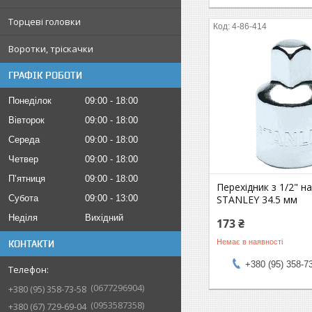
Торцеві головки
4-86-414
Воротки, тріскачки
ГРАФІК РОБОТИ
Понеділок
09:00
18:00
Вівторок
09:00
18:00
Середа
09:00
18:00
Четвер
09:00
18:00
Пʼятниця
09:00
18:00
Перехідник з 1/2" на
STANLEY 34.5 мм
Субота
09:00
13:00
Неділя
Вихідний
173 ₴
Немає в наявності
КОНТАКТИ
+380 (95) 358-7
0677296904
+380 (95) 358-73-58
0953587358
+380 (67) 729-69-04