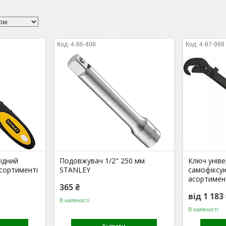
4-86-408
4-87-988
ідний
Подовжувач 1/2" 250 мм
Ключ уніве
асортименті
STANLEY
самофіксу
асортимен
365 ₴
від 1 183
В наявності
В наявності