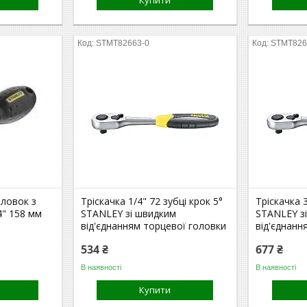
Купити
STMT82663-0
STMT826
ловок з
Тріскачка 1/4" 72 зубці крок 5°
Тріскачка 
4" 158 мм
STANLEY зі швидким
STANLEY з
від'єднанням торцевої головки
від'єднанн
534 ₴
677 ₴
В наявності
В наявності
Купити