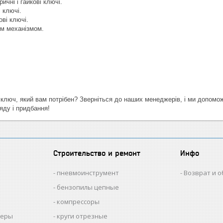
ичні і гайкові ключі.
 ключі.
ові ключі.
им механізмом.
 ключ, який вам потрібен? Зверніться до наших менеджерів, і ми допомож
яду і придбання!
Строительство и ремонт
Инфо
пневмоинструмент
Возврат и 
бензопилы цепные
компрессоры
меры
круги отрезные