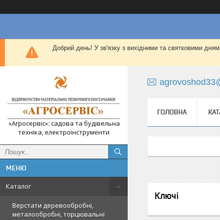
Добрий день! У зв'язку з вихідними та святковими дням
agrovoshod33
ГОЛОВНА
КАТ
«Агросервіс»: садова та будівельна
техніка, електроінструменти
Каталог
Ключі
Верстати деревообробні,
металообробні, торцювальні