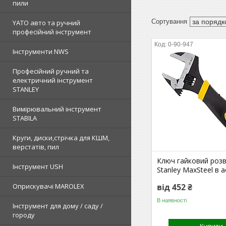
пили
YATO авто та ручний
професійний інструмент
0-90-947
Інструменти NWS
Професійний ручний та
електричний інструмент
STANLEY
Вимірювальний інструмент
STABILA
Круги, диски,стрічка для КШМ,
верстатів, пил
Ключ гайковий розв
Інструмент USH
Stanley MaxSteel в 
від 452 ₴
Оприскувачі MAROLEX
В наявності
Інструмент для дому / саду /
городу