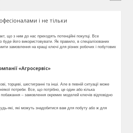
рофесіоналами і не тільки
кт, що з ним до нас приходять потенційні покупці. Все
о буде його використовувати. Як правило, в спеціалізованих
рмити замовлення на кращі ключі для різних робочих і побутових
омпанії «Агросервіс»
ові, торцеві, шестигранні та інші. Але в певній ситуації може
іякої потреби. Все, що потрібно, це один або кілька
ь побажання – замовлення окремих моделей ключів відповідно
Будь-які, які можуть знадобитися вам для побуту або ж для