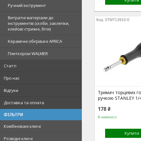
Купити
Ручний інструмент
Витратні матеріали до
STMT13910-0
інструментів (скоби, заклепки,
клейові стрижні, біти)
Керамічні обігрівачі AFRICA
Плиткорізи WALMER
Статті
Про нас
Відгуки
Тримач торцевих го
ручкою STANLEY 1/
Доставка та оплата
178 ₴
ФІЛЬТРИ
В наявності
Комбіновані ключі
Купити
Розвідні ключі