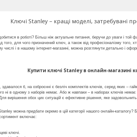
Ключі Stanley – кращі моделі, затребувані п
обитися в роботі? Більш ніж актуальне питання, беручи до уваги і той фа
д того, для чого призначений ключ, а також від професіоналізму того, хт
му числі і в нашому інтернет-магазині, можна розглянути детально і офо
Купити ключі Stanley в онлайн-магазині к
, здавалося б, на озброєнні є безліч комплектів ключів, серед яких – гайк
о ні в одному з наборів немає. Або ж навпаки – в наборах ключів немає н
Для вирішення обох цих ситуацій є ефективне рішення, яке задовольнит
 Stanley можна придбати окремо в цій категорії нашого онлайн-каталогу? 
асортимент включає:
цеві ключі.