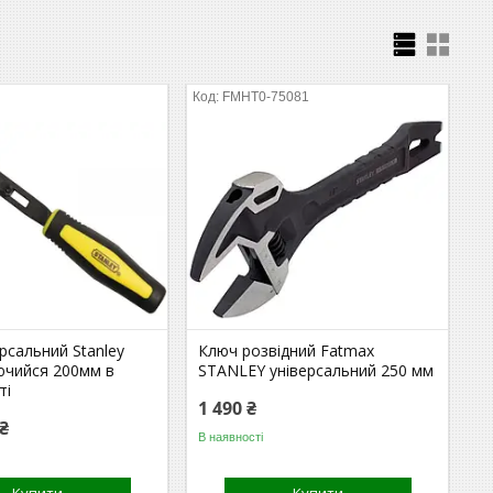
FMHT0-75081
рсальний Stanley
Ключ розвідний Fatmax
ючийся 200мм в
STANLEY універсальний 250 мм
ті
1 490 ₴
 ₴
В наявності