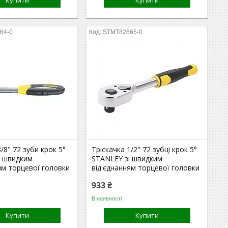
Купити
Купити
64-0
STMT82665-0
3/8" 72 зуби крок 5°
Тріскачка 1/2" 72 зубці крок 5°
і швидким
STANLEY зі швидким
ям торцевої головки
від'єднанням торцевої головки
933 ₴
В наявності
Купити
Купити