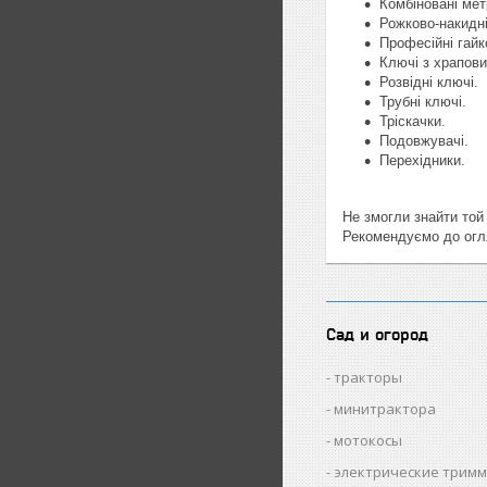
Комбіновані метр
Рожково-накидні
Професійні гайк
Ключі з храпов
Розвідні ключі.
Трубні ключі.
Тріскачки.
Подовжувачі.
Перехідники.
Не змогли знайти той
Рекомендуємо до огл
Сад и огород
тракторы
минитрактора
мотокосы
электрические трим