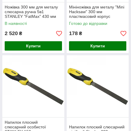
Ножівка 300 мм для металу
Мініножівка для металу "Mini
слюсарна ручна 5в1
Hacksaw" 300 мм
STANLEY "FatMax" 430 мм
пластмасовий корпус
STANLEY
В наявності
Готово до відправки
2 520
178
₴
₴
Купити
Купити
Напилок плоский
слюсарний особистої
Напилок плоский слюсарний