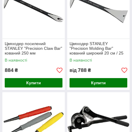
Цвяходер посилений
Цвяходер STANLEY
STANLEY "Precision Claw Bar"
"Precision Molding Bar"
кований 250 мм
кований широкий 20 см / 25
см
В наявності
В наявності
884
788
₴
від
₴
Купити
Купити