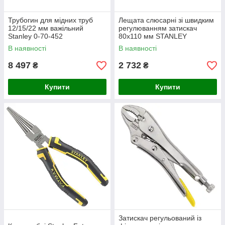
Трубогин для мідних труб
Лещата слюсарні зі швидким
12/15/22 мм важільний
регулюванням затискач
Stanley 0-70-452
80х110 мм STANLEY
В наявності
В наявності
8 497
2 732
₴
₴
Купити
Купити
Затискач регульований із