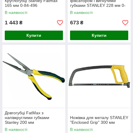
Круглогубці Stanley Fatmax
фіксатором і вигнутими
165 мм 0-84-496
губками STANLEY 228 мм 0-
84-809
В наявності
В наявності
1 443
673
₴
₴
Купити
Купити
Довгогубці FatMax з
напівкруглими губками
Ножівка для металу STANLEY
Stanley 200 мм
"Enclosed Grip" 300 мм
В наявності
В наявності