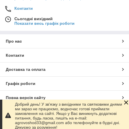
Контакти
Сьогодні вихідний
Показати весь графік роботи
Про нас
Контакти
Доставка та оплата
Графік роботи
Повна версія сайту
Добрий день! У зв'язку з вихідними та святковими днями
ми зараз не працюємо, водночас готові приймати
Сайт створено на маркетплейсі
Prom.ua
замовлення на сайті. Якщо у Вас виникнуть додаткові
питання, будь ласка, пишіть на e-mail:
agrovoshod33@gmail.com або телефонуйте в будні дні.
Політика конфіденційності
Дякуємо за розуміння!