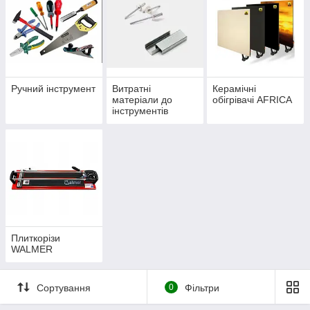
Ручний інструмент
Витратні
Керамічні
матеріали до
обігрівачі AFRICA
інструментів
(скоби, заклепки,
клейові стрижні,
біти)
Плиткорізи
WALMER
Сортування
0
Фільтри