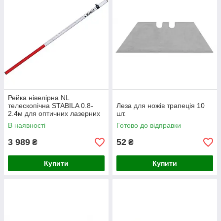
Рейка нівелірна NL
телескопічна STABILA 0.8-
Леза для ножів трапеція 10
2.4м для оптичних лазерних
шт.
рівнів 07468
В наявності
Готово до відправки
3 989
52
₴
₴
Купити
Купити