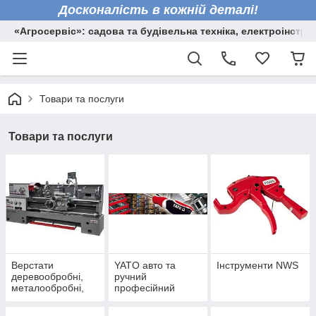
Досконалість в кожній деталі!
«Агросервіс»: садова та будівельна техніка, електроінстру
Товари та послуги
Товари та послуги
Верстати
YATO авто та
Інструменти NWS
деревообробні,
ручний
металообробні,
професійний
торцювальні пили
інструмент