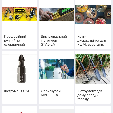
Професійний
Вимірювальний
Круги,
ручний та
інструмент
диски,стрічка для
електричний
STABILA
КШМ, верстатів,
інструмент
пил
STANLEY
Інструмент USH
Оприскувачі
Інструмент для
MAROLEX
дому / саду /
городу