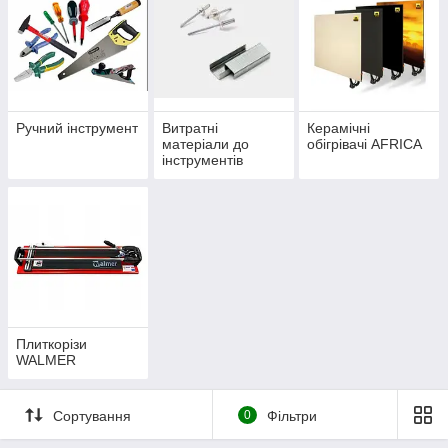
Ручний інструмент
Витратні
Керамічні
матеріали до
обігрівачі AFRICA
інструментів
(скоби, заклепки,
клейові стрижні,
біти)
Плиткорізи
WALMER
Сортування
0
Фільтри