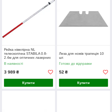
Рейка нівелірна NL
телескопічна STABILA 0.8-
Леза для ножів трапеція 10
2.4м для оптичних лазерних
шт.
рівнів 07468
В наявності
Готово до відправки
3 989
52
₴
₴
Купити
Купити