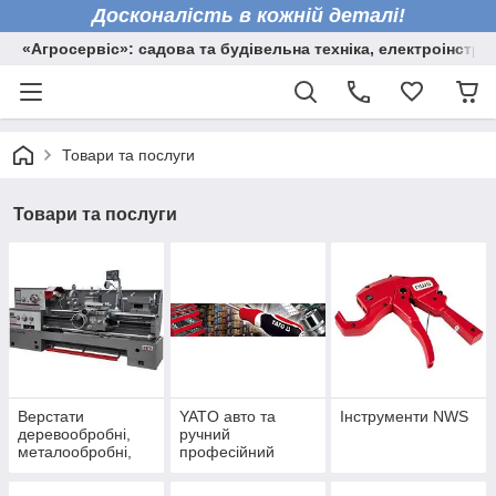
Досконалість в кожній деталі!
«Агросервіс»: садова та будівельна техніка, електроінстру
Товари та послуги
Товари та послуги
Верстати
YATO авто та
Інструменти NWS
деревообробні,
ручний
металообробні,
професійний
торцювальні пили
інструмент