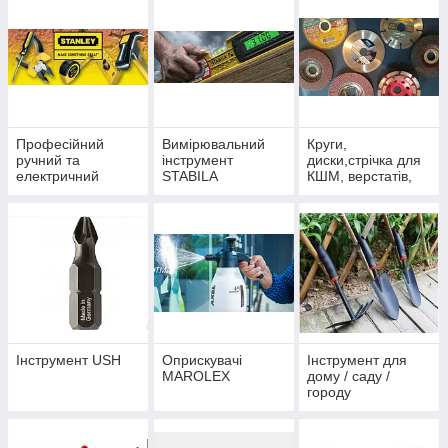
Професійний
Вимірювальний
Круги,
ручний та
інструмент
диски,стрічка для
електричний
STABILA
КШМ, верстатів,
інструмент
пил
STANLEY
Інструмент USH
Оприскувачі
Інструмент для
MAROLEX
дому / саду /
городу