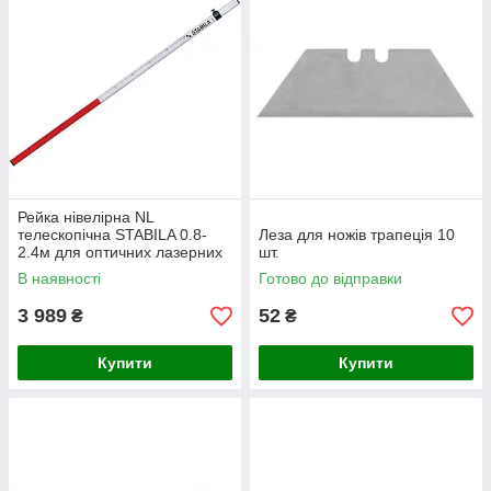
Рейка нівелірна NL
телескопічна STABILA 0.8-
Леза для ножів трапеція 10
2.4м для оптичних лазерних
шт.
рівнів 07468
В наявності
Готово до відправки
3 989
52
₴
₴
Купити
Купити