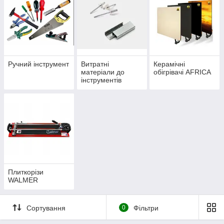
Ручний інструмент
Витратні
Керамічні
матеріали до
обігрівачі AFRICA
інструментів
(скоби, заклепки,
клейові стрижні,
біти)
Плиткорізи
WALMER
Сортування
0
Фільтри