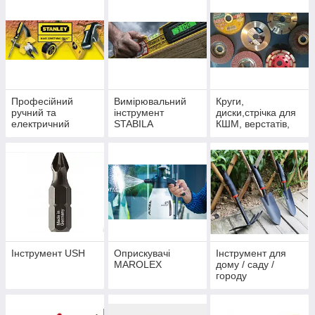
Професійний
Вимірювальний
Круги,
ручний та
інструмент
диски,стрічка для
електричний
STABILA
КШМ, верстатів,
інструмент
пил
STANLEY
Інструмент USH
Оприскувачі
Інструмент для
MAROLEX
дому / саду /
городу