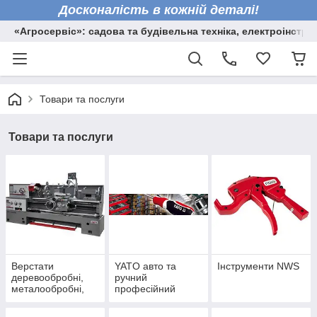
Досконалість в кожній деталі!
«Агросервіс»: садова та будівельна техніка, електроінстру
Товари та послуги
Товари та послуги
Верстати
YATO авто та
Інструменти NWS
деревообробні,
ручний
металообробні,
професійний
торцювальні пили
інструмент