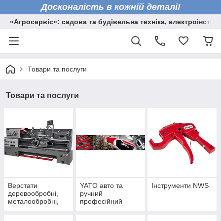
Досконалість в кожній деталі!
«Агросервіс»: садова та будівельна техніка, електроінстру
Товари та послуги
Товари та послуги
Верстати
YATO авто та
Інструменти NWS
деревообробні,
ручний
металообробні,
професійний
торцювальні пили
інструмент