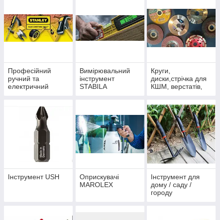
Професійний
Вимірювальний
Круги,
ручний та
інструмент
диски,стрічка для
електричний
STABILA
КШМ, верстатів,
інструмент
пил
STANLEY
Інструмент USH
Оприскувачі
Інструмент для
MAROLEX
дому / саду /
городу