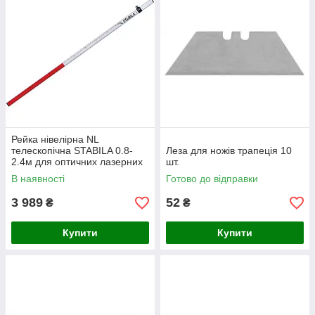
Рейка нівелірна NL
телескопічна STABILA 0.8-
Леза для ножів трапеція 10
2.4м для оптичних лазерних
шт.
рівнів 07468
В наявності
Готово до відправки
3 989
52
₴
₴
Купити
Купити