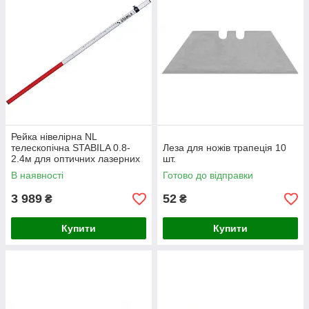
Рейка нівелірна NL
телескопічна STABILA 0.8-
Леза для ножів трапеція 10
2.4м для оптичних лазерних
шт.
рівнів 07468
В наявності
Готово до відправки
3 989
52
₴
₴
Купити
Купити