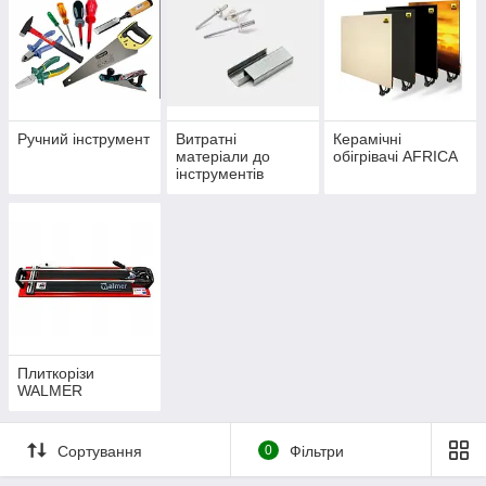
Ручний інструмент
Витратні
Керамічні
матеріали до
обігрівачі AFRICA
інструментів
(скоби, заклепки,
клейові стрижні,
біти)
Плиткорізи
WALMER
Сортування
0
Фільтри