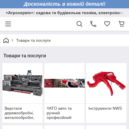
Досконалість в кожній деталі!
«Агросервіс»: садова та будівельна техніка, електроінстру
Товари та послуги
Товари та послуги
Верстати
YATO авто та
Інструменти NWS
деревообробні,
ручний
металообробні,
професійний
торцювальні пили
інструмент