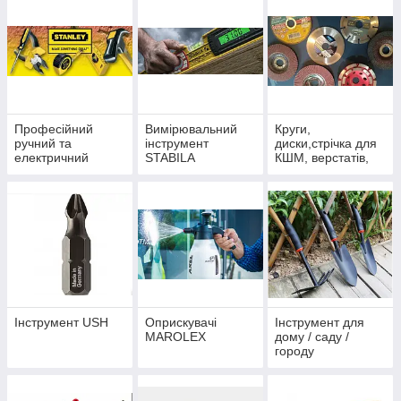
Професійний
Вимірювальний
Круги,
ручний та
інструмент
диски,стрічка для
електричний
STABILA
КШМ, верстатів,
інструмент
пил
STANLEY
Інструмент USH
Оприскувачі
Інструмент для
MAROLEX
дому / саду /
городу