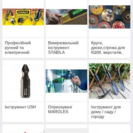
Професійний
Вимірювальний
Круги,
ручний та
інструмент
диски,стрічка для
електричний
STABILA
КШМ, верстатів,
інструмент
пил
STANLEY
Інструмент USH
Оприскувачі
Інструмент для
MAROLEX
дому / саду /
городу