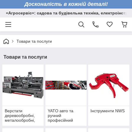
Досконалість в кожній деталі!
«Агросервіс»: садова та будівельна техніка, електроінстру
Товари та послуги
Товари та послуги
Верстати
YATO авто та
Інструменти NWS
деревообробні,
ручний
металообробні,
професійний
торцювальні пили
інструмент