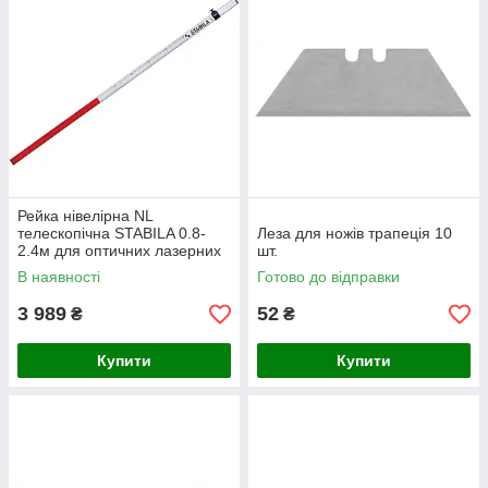
Рейка нівелірна NL
телескопічна STABILA 0.8-
Леза для ножів трапеція 10
2.4м для оптичних лазерних
шт.
рівнів 07468
В наявності
Готово до відправки
3 989
52
₴
₴
Купити
Купити