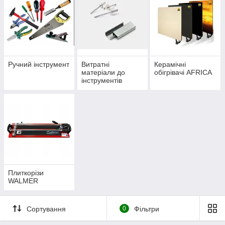
Ручний інструмент
Витратні
Керамічні
матеріали до
обігрівачі AFRICA
інструментів
(скоби, заклепки,
клейові стрижні,
біти)
Плиткорізи
WALMER
Сортування
0
Фільтри