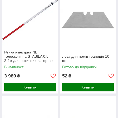
Рейка нівелірна NL
телескопічна STABILA 0.8-
Леза для ножів трапеція 10
2.4м для оптичних лазерних
шт.
рівнів 07468
В наявності
Готово до відправки
3 989
52
₴
₴
Купити
Купити