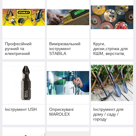
Професійний
Вимірювальний
Круги,
ручний та
інструмент
диски,стрічка для
електричний
STABILA
КШМ, верстатів,
інструмент
пил
STANLEY
Інструмент USH
Оприскувачі
Інструмент для
MAROLEX
дому / саду /
городу