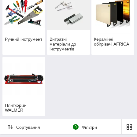
Ручний інструмент
Витратні
Керамічні
матеріали до
обігрівачі AFRICA
інструментів
(скоби, заклепки,
клейові стрижні,
біти)
Плиткорізи
WALMER
Сортування
0
Фільтри