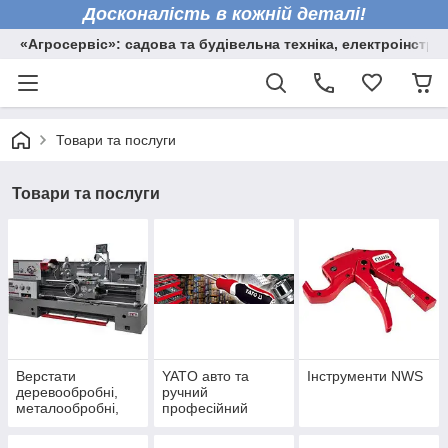
Досконалість в кожній деталі!
«Агросервіс»: садова та будівельна техніка, електроінстру
Товари та послуги
Товари та послуги
Верстати
YATO авто та
Інструменти NWS
деревообробні,
ручний
металообробні,
професійний
торцювальні пили
інструмент